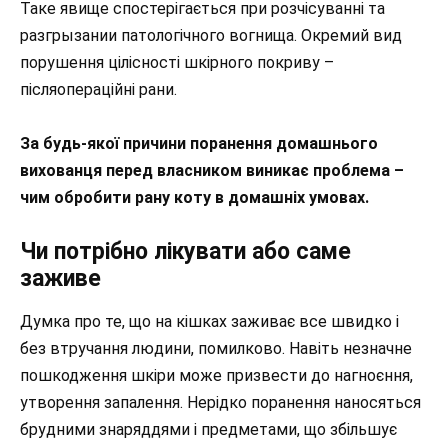
Таке явище спостерігається при розчісуванні та
разгрызании патологічного вогнища. Окремий вид
порушення цілісності шкірного покриву –
післяопераційні рани.
За будь-якої причини поранення домашнього
вихованця перед власником виникає проблема –
чим обробити рану коту в домашніх умовах.
Чи потрібно лікувати або саме
заживе
Думка про те, що на кішках заживає все швидко і
без втручання людини, помилково. Навіть незначне
пошкодження шкіри може призвести до нагноєння,
утворення запалення. Нерідко поранення наносяться
брудними знаряддями і предметами, що збільшує