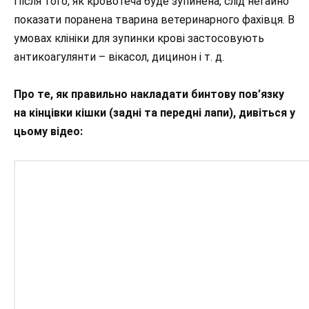
Після того, як кровотеча буде зупинена, слід негайно
показати поранена тварина ветеринарного фахівця. В
умовах клініки для зупинки крові застосовують
антикоагулянти – вікасол, дицинон і т. д.
Про те, як правильно накладати бинтову пов’язку
на кінцівки кішки (задні та передні лапи), дивіться у
цьому відео: