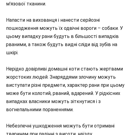
м’язової тканини.
Напасти на вихованця і нанести серйозні
пошкодження можуть їх одвічні вороги – собаки. У
цьому випадку рани будуть в більшості випадків
рваними, а також будуть
видні сліди від зубів на
шкірі.
Нерідко довірливі домашні коти стають жертвами
жорстоких людей. Знаряддями злочину можуть
виступати різні предмети, характер рани при цьому
може бути колотий, рваний, вдарений. У рідкісних
випадках власники можуть зіткнутися і з
вогнепальними пораненнями.
Небезпечні ушкодження можуть бути отримані
тваринам при падінні з висоти, наїзду