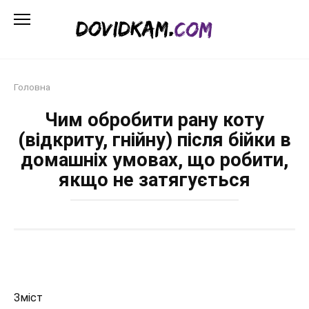
Перейти
до
змісту
Головна
Чим обробити рану коту
(відкриту, гнійну) після бійки в
домашніх умовах, що робити,
якщо не затягується
Зміст