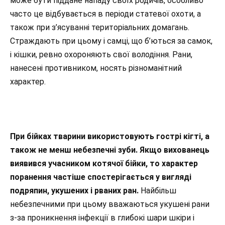
може бути піддане нападу своїх родичів, особливо
часто це відбувається в періоди статевої охоти, а
також при з’ясуванні територіальних домагань.
Страждають при цьому і самці, що б’ються за самок,
і кішки, ревно охороняють свої володіння. Рани,
нанесені противником, носять різноманітний
характер.
При бійках тварини використовують гострі кігті, а
також не менш небезпечні зуби. Якщо вихованець
виявився учасником котячої бійки, то характер
поранення частіше спостерігається у вигляді
подряпин, укушених і рваних ран.
Найбільш
небезпечними при цьому вважаються укушені рани
з-за проникнення інфекції в глибокі шари шкіри і