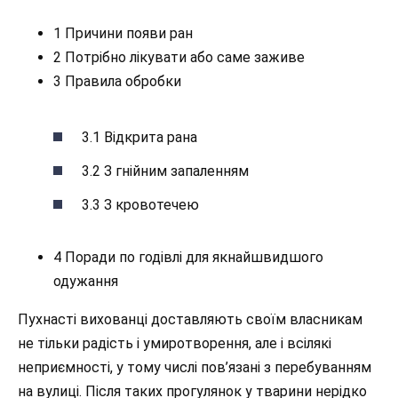
1 Причини появи ран
2 Потрібно лікувати або саме заживе
3 Правила обробки
3.1 Відкрита рана
3.2 З гнійним запаленням
3.3 З кровотечею
4 Поради по годівлі для якнайшвидшого
одужання
Пухнасті вихованці доставляють своїм власникам
не тільки радість і
умиротворення, але і всілякі
неприємності, у тому числі пов’язані з перебуванням
на вулиці. Після таких прогулянок у тварини нерідко