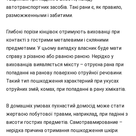
автотранспортних засобів. Такі рани є, як правило,
разможженными і забитими.
Глибокі порізи кінцівок отримують вихованці при
контакті з гострими металевими і скляними
предметами. У цьому випадку власник буде мати
справу з різаною або рваною раною. Нерідко у
вихованців виявляється міксту – отруєна рана при
попаданні на ранову поверхню отруйної речовини.
Такий тип пошкодження характерний при укусах
отруйних змій, комах, при попаданні в рану хімікатів.
В домашніх умовах пухнастий домосід може стати
жертвою побутової травми, наприклад, при падінні з
висоти гострих предметів. Самотравмирование –
нерідка причина отримання пошкодження шкіри.