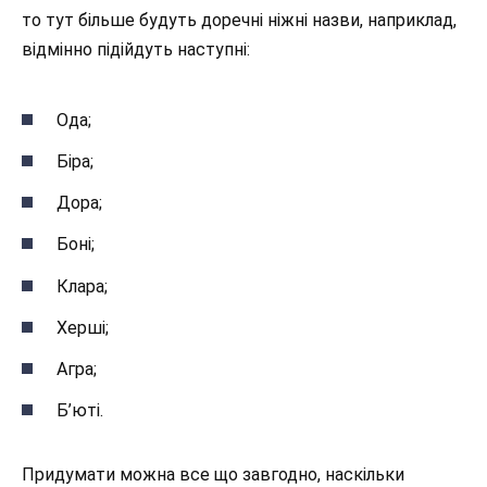
то тут більше будуть доречні ніжні назви, наприклад,
відмінно підійдуть наступні:
Ода;
Біра;
Дора;
Боні;
Клара;
Херші;
Агра;
Б’юті.
Придумати можна все що завгодно, наскільки