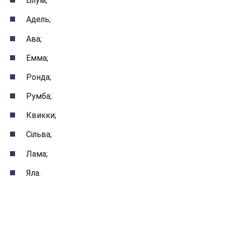
Блум;
Адель;
Ава;
Емма;
Ронда;
Румба;
Квикки;
Сільва;
Лама;
Яла.