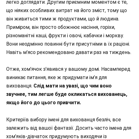
легко доглядати. Другим приємним моментом є те,
що ніяких особливих витрат на його
зміст, тому що
він живиться тими ж продуктами, що й людина.
Приміром, він просто обожнює насіння, горіхи,
різноманітні каші, фрукти і овочі, кабачки і моркву.
Вони неодмінно повинні бути присутніми в їх раціоні.
Навіть м’ясо рекомендовано давати раз на тиждень.
Отже, хом’ячок з’явився у вашому домі. Насамперед
виникає питання, яке ж придумати ім’я для
вихованця.
Слід мати на увазі, що чим воно
звучнее, тим легше буде окликаться вихованець,
якщо його до цього привчити.
Критеріїв вибору імені для вихованця безліч, все
залежить від вашої фантазії. Досить часто імена для
хом’яків-дівчаток придумують виходячи із