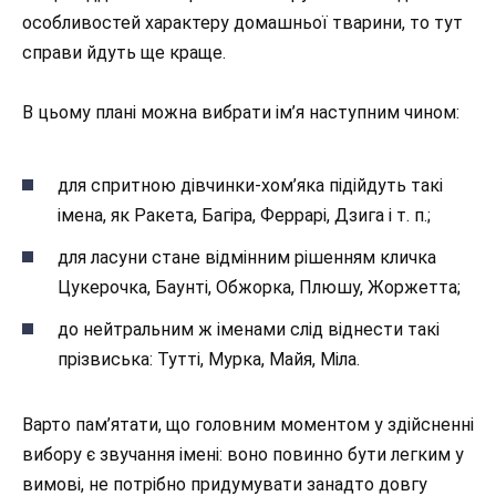
особливостей характеру домашньої тварини, то тут
справи йдуть ще краще.
В цьому плані можна вибрати ім’я наступним чином:
для спритною дівчинки-хом’яка підійдуть такі
імена, як Ракета, Багіра, Феррарі, Дзига і т. п.;
для ласуни стане відмінним рішенням кличка
Цукерочка, Баунті, Обжорка, Плюшу, Жоржетта;
до нейтральним ж іменами слід віднести такі
прізвиська: Тутті, Мурка, Майя, Міла.
Варто пам’ятати, що головним моментом у здійсненні
вибору є звучання імені: воно повинно бути легким у
вимові, не потрібно придумувати занадто довгу