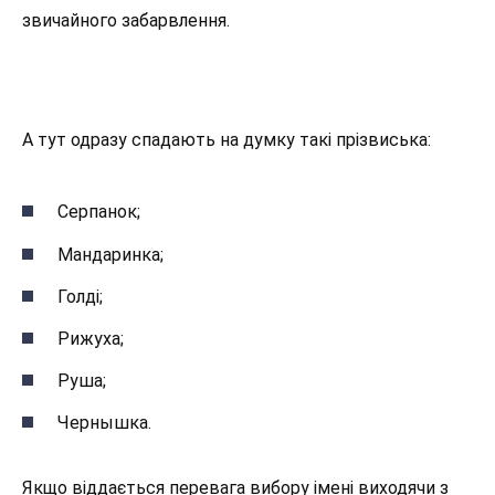
звичайного забарвлення.
А тут одразу спадають на думку такі прізвиська:
Серпанок;
Мандаринка;
Голді;
Рижуха;
Руша;
Чернышка.
Якщо віддається перевага вибору імені виходячи з