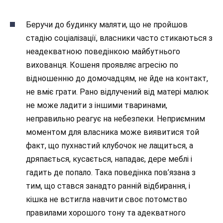
Беручи до будинку маляти, що не пройшов
стадію соціалізації, власники часто стикаються з
неадекватною поведінкою майбутнього
вихованця. Кошеня проявляє агресію по
відношенню до домочадцям, не йде на контакт,
не вміє грати. Рано відлучений від матері малюк
не може ладити з іншими тваринами,
неправильно реагує на небезпеки. Неприємним
моментом для власника може виявитися той
факт, що пухнастий клубочок не лащиться, а
дряпається, кусається, нападає, дере меблі і
гадить де попало. Така поведінка пов’язана з
тим, що стався занадто ранній відбирання, і
кішка не встигла навчити своє потомство
правилами хорошого тону та адекватного