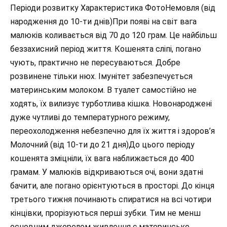
Періоди розвитку Характеристика ФотоНемовля (від
народження до 10-ти днів)При появі на світ вага
малюків коливається від 70 до 120 грам. Це найбільш
беззахисний період життя. Кошенята сліпі, погано
чують, практично не пересуваються. Добре
розвинене тільки нюх. Імунітет забезпечується
материнським молоком. В туалет самостійно не
ходять, їх вилизує турботлива кішка. Новонароджені
дуже чутливі до температурного режиму,
переохолодження небезпечно для їх життя і здоров’я
Молочний (від 10-ти до 21 дня)До цього періоду
кошенята зміцніли, їх вага наближається до 400
грамам. У малюків відкриваються очі, вони здатні
бачити, але погано орієнтуються в просторі. До кінця
третього тижня починають спиратися на всі чотири
кінцівки, прорізуються перші зубки. Тим не менш
основним джерелом живлення є материнське