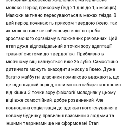
молоко
Період прикорму (від 21 дня до 1,5 місяців)
Малюки активно пересуваються в межах гнізда. В
цей період починають прикорм твердою їжею, так
як молоко вже не забезпечує всієї потреби
зростаючого організму в поживних речовинах. Цей
етап дуже відповідальний з точки зору адаптації
травної системи до твердої їжі. Приблизно в
місячному віці налічується вже 26 зубів. Самостійно
дитинчата можуть знаходити миску з їжею. Дуже
багато майбутні власники помилково вважають, що
це відповідний період, коли можна забирати кошенят
від кішки. З точки зору фізіології молодняк у цьому
віці вже самостійний, добре розвинений. Але
повноцінна соціалізація до адекватного існування в
новому будинку, правильні взаємини з людьми та
іншими тваринами ще не сформовані
Етап