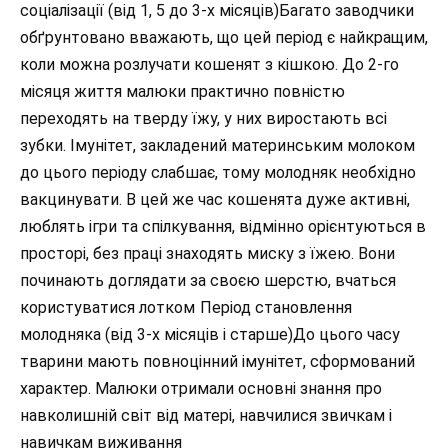
соціалізації (від 1, 5 до 3-х місяців)Багато заводчики
обґрунтовано вважають, що цей період є найкращим,
коли можна розлучати кошенят з кішкою. До 2-го
місяця життя малюки практично повністю
переходять на тверду їжу, у них виростають всі
зубки. Імунітет, закладений материнським молоком
до цього періоду слабшає, тому молодняк необхідно
вакцинувати. В цей же час кошенята дуже активні,
люблять ігри та спілкування, відмінно орієнтуються в
просторі, без праці знаходять миску з їжею. Вони
починають доглядати за своєю шерстю, вчаться
користуватися лотком
Період становлення
молодняка (від 3-х місяців і старше)До цього часу
тварини мають повноцінний імунітет, сформований
характер. Малюки отримали основні знання про
навколишній світ від матері, навчилися звичкам і
навичкам виживання