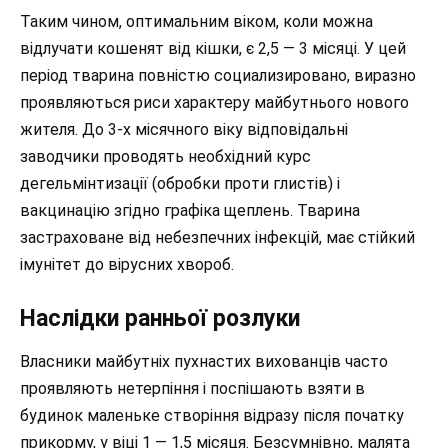
Таким чином, оптимальним віком, коли можна
відлучати кошенят від кішки, є 2,5 — 3 місяці. У цей
період тварина повністю социализировано, виразно
проявляються риси характеру майбутнього нового
жителя. До 3-х місячного віку відповідальні
заводчики проводять необхідний курс
дегельмінтизації (обробки проти глистів) і
вакцинацію згідно графіка щеплень. Тварина
застраховане від небезпечних інфекцій, має стійкий
імунітет до вірусних хвороб.
Наслідки ранньої розлуки
Власники майбутніх пухнастих вихованців часто
проявляють нетерпіння і поспішають взяти в
будинок маленьке створіння відразу після початку
прикорму, у віці 1 — 1,5 місяця. Безсумнівно, малята