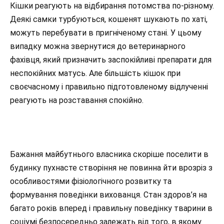
Кішки реагують на відбирання потомства по-різному.
Деякі самки турбуються, кошенят шукають по хаті,
можуть перебувати в пригніченому стані. У цьому
випадку можна звернутися до ветеринарного
фахівця, який призначить заспокійливі препарати для
неспокійних матусь. Але більшість кішок при
своєчасному і правильно підготовленому відлученні
реагують на розставання спокійно.
Бажання майбутнього власника скоріше поселити в
будинку пухнасте створіння не повинна йти врозріз з
особливостями фізіологічного розвитку та
формування поведінки вихованця. Стан здоров’я на
багато років вперед і правильну поведінку тварини в
соціумі безпосередньо залежать від того, в якому