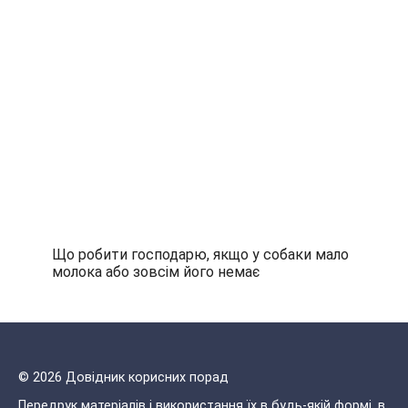
Що робити господарю, якщо у собаки мало
молока або зовсім його немає
© 2026 Довідник корисних порад
Передрук матеріалів і використання їх в будь-якій формі, в