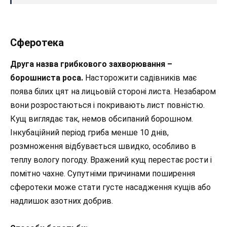
Сферотека
Друга назва грибкового захворювання –
борошниста роса.
Насторожити садівників має
поява білих цят на лицьовій стороні листа. Незабаром
вони розростаються і покривають лист повністю.
Кущ виглядає так, немов обсипаний борошном.
Інкубаційний період гриба менше 10 днів,
розмноження відбувається швидко, особливо в
теплу вологу погоду. Вражений кущ перестає рости і
помітно чахне. Супутніми причинами поширення
сферотеки може стати густе насадження кущів або
надлишок азотних добрив.