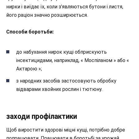
нирки і виїдає їх, коли з’являються бутони і листя,
його раціон значно розширюється.
Способи боротьби:
до набухання нирок кущі обприскують
інсектицидами, наприклад, « Моспіланом » або «
Актарою »;
з народних засобів застосовують обробку
відварами хвойних рослин і тютюну.
заходи профілактики
Щоб виростити здорові міцні кущі, потрібно добре
попрацювати. Працювати в боротьбі за урожай