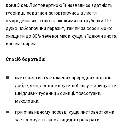
крил 3 см.
Листоверткою її назвали за здатність
гусениць ховатися, загортаючись в листя
смородини, які стають схожими на трубочки. Це
дуже небезпечний паразит, так як за сезон може
знищити до 80% зеленої маси куща, з’їдаючи листя,
квітки і нирки.
Спосіб боротьби:
листовертка має власних природних ворогів,
добре, якщо вони живуть поблизу – знищують
шкідливих гусениць синиці, трясогузки,
мухоловки;
при очевидному поразці куща листовертками
застосовують інсектицидні препарати.