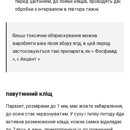
перед цвітінням, до появи кліщів, проводять дві
обробки з інтервалом в півтора тижні;
більш токсична обприскування можна
виробляти вже після збору ягід, в цей період
застосовуються такі препарати, як « Фосфамід
», « Акцент ».
павутинний кліщ
Паразит, розмірами до 1 мм, має жовте забарвлення,
до осені стає червонуватим. У суху і теплу погоду йде
активне розмноження кліща, кожна самка відкладає
до 7 яєць в день, прикріплюючи їх до ізнаночной