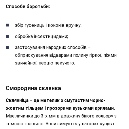
Способи боротьби:
збір гусениць і коконів вручну;
обробка інсектицидами;
застосування народних способів –
обприскування відварами полину гіркої, піжми
звичайної, перцю пекучого.
Смородина склянка
Склянніца – це метелик з смугастим чорно-
жовтим тільцем і прозорими вузькими крилами.
Має личинки до 3-х мм в довжину білого кольору з
темною головою. Вони зимують у пагонах кущів і