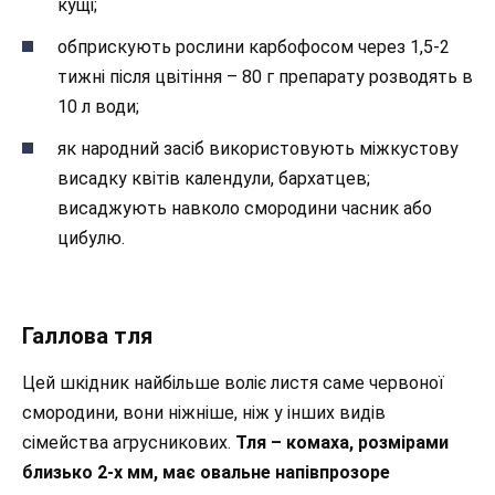
кущі;
обприскують рослини карбофосом через 1,5-2
тижні після цвітіння – 80 г препарату розводять в
10 л води;
як народний засіб використовують міжкустову
висадку квітів календули, бархатцев;
висаджують навколо смородини часник або
цибулю.
Галлова тля
Цей шкідник найбільше воліє листя саме червоної
смородини, вони ніжніше, ніж у інших видів
сімейства агрусникових.
Тля – комаха, розмірами
близько 2-х мм, має овальне напівпрозоре