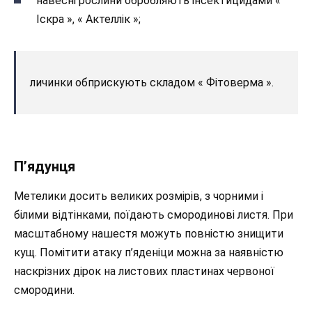
навесні рослини обробляють інсектицидами «
Іскра », « Актеллік »;
личинки обприскують складом « Фітоверма ».
П’ядунця
Метелики досить великих розмірів, з чорними і
білими відтінками, поїдають смородинові листя. При
масштабному нашестя можуть повністю знищити
кущ. Помітити атаку п’яденіци можна за наявністю
наскрізних дірок на листових пластинах червоної
смородини.