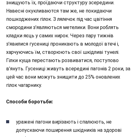
знищують їх, проїдаючи структуру зсередини.
Навесні окукливаются там же, не покидаючи
пошкоджених гілок. З лялечок під час цвітіння
смородини з’являються метелики. Вони роблять
кладки яєць у самих нирок. Через пару тижнів
з’явилися гусениці проникають в молодої втечі і,
харчуючись їм, створюють свої шкідливі тунелі.
Гілки куща перестають розвиватися, поступово
в’януть. Гусениці живуть всередині пагонів 2 роки, за
цей час вони можуть знищити до 25% оновлених
гілок чагарнику.
Способи боротьби:
уражені пагони вирізають і спалюють, не
допускаючи поширення шкідників на здорові