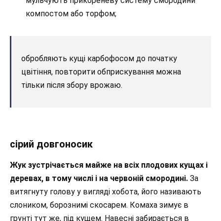
мульчують прикореневу систему смородини
компостом або торфом;
обробляють кущі карбофосом до початку
цвітіння, повторити обприскування можна
тільки після збору врожаю.
сірий довгоносик
Жук зустрічається майже на всіх плодових кущах і
деревах, в тому числі і на червоній смородині.
За
витягнуту голову у вигляді хобота, його називають
слоником, борознимі скосарем. Комаха зимує в
грунті тут же, під кущем. Навесні забирається в