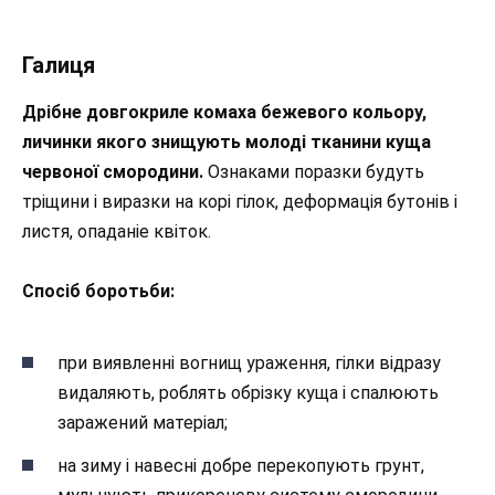
Галиця
Дрібне довгокриле комаха бежевого кольору,
личинки якого знищують молоді тканини куща
червоної смородини.
Ознаками поразки будуть
тріщини і виразки на корі гілок, деформація бутонів і
листя, опаданіе квіток.
Спосіб боротьби:
при виявленні вогнищ ураження, гілки відразу
видаляють, роблять обрізку куща і спалюють
заражений матеріал;
на зиму і навесні добре перекопують грунт,