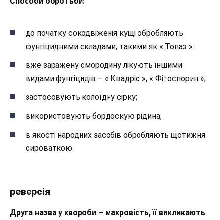
Способи боротьби:
до початку сокодвіженія кущі обробляють
фунгіцидними складами, такими як « Топаз »;
вже заражену смородину лікують іншими
видами фунгіцидів – « Квадріс », « Фітоспорин »;
застосовують колоїдну сірку;
використовують бордоскую рідина;
в якості народних засобів обробляють щотижня
сироваткою.
реверсія
Друга назва у хвороби – махровість, її викликають