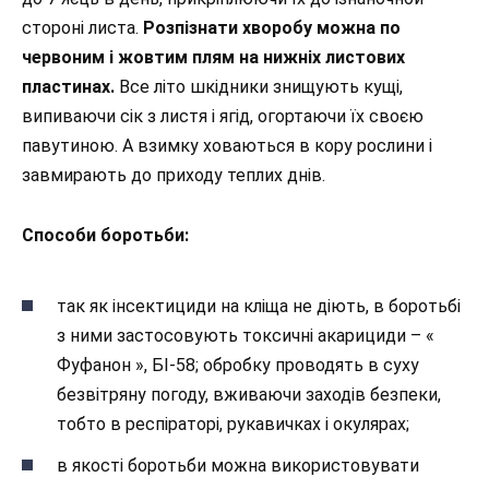
стороні листа.
Розпізнати хворобу можна по
червоним і жовтим плям на нижніх листових
пластинах.
Все літо шкідники знищують кущі,
випиваючи сік з листя і ягід, огортаючи їх своєю
павутиною. А взимку ховаються в кору рослини і
завмирають до приходу теплих днів.
Способи боротьби:
так як інсектициди на кліща не діють, в боротьбі
з ними застосовують токсичні акарициди – «
Фуфанон », БІ-58; обробку проводять в суху
безвітряну погоду, вживаючи заходів безпеки,
тобто в респіраторі, рукавичках і окулярах;
в якості боротьби можна використовувати