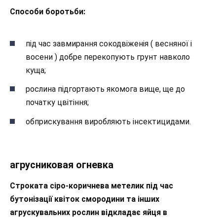
Способи боротьби:
під час завмирання сокодвіженія ( весняної і
восени ) добре перекопують грунт навколо
куща;
рослина підгортають якомога вище, ще до
початку цвітіння;
обприскування виробляють інсектицидами.
агрусниковая огневка
Строката сіро-коричнева метелик під час
бутонізації квіток смородини та інших
агрускувальних рослин відкладає яйця в