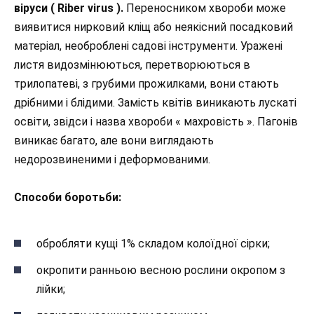
віруси ( Riber virus ).
Переносником хвороби може
виявитися нирковий кліщ або неякісний посадковий
матеріал, необроблені садові інструменти. Уражені
листя видозмінюються, перетворюються в
трилопатеві, з грубими прожилками, вони стають
дрібними і блідими. Замість квітів виникають лускаті
освіти, звідси і назва хвороби « махровість ». Пагонів
виникає багато, але вони виглядають
недорозвиненими і деформованими.
Способи боротьби:
обробляти кущі 1% складом колоїдної сірки;
окропити ранньою весною рослини окропом з
лійки;