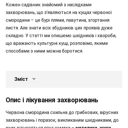
Кожен садівник знайомий з наслідками
захворювань, що з’являються на кущах червоної
смородини – це бурі плями, павутина, згортання
листя. Але знати всіх збудників цих проявів дуже
складно. У статті ми опишемо шкідників і хвороби,
що вражають культурні кущі, розповімо, якими
способами з ними можна боротися.
Зміст
Опис і лікування захворювань
Червона смородина схильна до грибкових, вірусних
захворювань і поразок, викликаним шкідниками, до
яких відносяться різні комахи –
метелики, жуки,