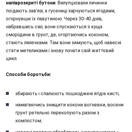
напіврозкриті бутони
. Вилупцювали личинки
поїдають зав’язі, а гусениці харчуються ягодами,
огорнувши їх павутиною. Через 30-40 днів,
набравшись сил, вони спускаються з куща
смородини в грунт, де, огортаючись коконом,
стають лялечками. Там вони зимують, щоб навесні
стати метеликами і знову почати свій життєвий
цикл.
Способи боротьби:
збирають і спалюють пошкоджені ягідні кисті;
намагаючись знищити кокони вогневки, восени
грунт ретельно перекопують разом з
компостом;