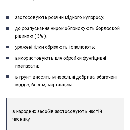
застосовують розчин мідного купоросу;
до розпускання нирок обприскують бордоской
рідиною ( 3% );
уражені гілки обрізають і спалюють;
використовують для обробки фунгіцидні
препарати;
в грунт вносять мінеральні добрива, збагачені
міддю, бором, марганцем;
з народних засобів застосовують настій
часнику.