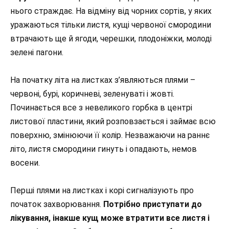
нього страждає. На відміну від чорних сортів, у яких
уражаються тільки листя, кущі червоної смородини
втрачають ще й ягоди, черешки, плодоніжки, молоді
зелені пагони.
На початку літа на листках з’являються плями –
червоні, бурі, коричневі, зеленуваті і жовті.
Починається все з невеликого горбка в центрі
листової пластини, який розповзається і займає всю
поверхню, змінюючи її колір. Незважаючи на раннє
літо, листя смородини гинуть і опадають, немов
восени.
Перші плями на листках і корі сигналізують про
початок захворювання.
Потрібно приступати до
лікування, інакше кущ може втратити все листя і