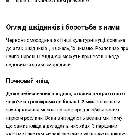
поливати часниковим розчином.
Огляд шкідників і боротьба з ними
Червона смородина, як і інші культурні кущі, схильна
до атак шкідників і, на жаль, їх чимало. Розповімо про
найпоширеніші види, які можуть принести шкоду
садовим сортам смородини.
Почковий кліщ
Дуже небезпечний шкідник, схожий на крихітного
черв’ячка розмірами не більш 0,2 мм.
Розпізнати
захворювання можна по неприродно збільшеним
ниркам рослини. Вони виглядають великими, тому
що самка кліща відкладає в них яйця. З першими
квітами і листям молоді паразити залишають кладку,