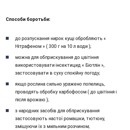
Способи боротьби:
до розпускання нирок кущі обробляють «
Нітрафеном » ( 300 г на 10 л води );
можна для обприскування до цвітіння
використовувати інсектицид « Біотлін »,
застосовувати в суху спокійну погоду;
якщо рослина сильно уражено попелиць,
проводять обробку карбофосом ( до цвітіння і
після врожаю );
з народних засобів для обприскування
застосовують настої ромашки, тютюну,
змішуючи їх з мильним розчином;