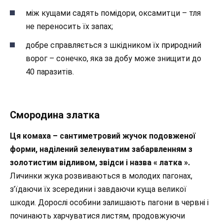
між кущами садять помідори, оксамитци – тля
не переносить їх запах;
добре справляється з шкідником їх природний
ворог – сонечко, яка за добу може знищити до
40 паразитів.
Смородина златка
Ця комаха – сантиметровий жучок подовженої
форми, наділений зеленуватим забарвленням з
золотистим відливом, звідси і назва « латка ».
Личинки жука розвиваються в молодих пагонах,
з’їдаючи їх зсередини і завдаючи куща великої
шкоди. Дорослі особини залишають пагони в червні і
починають харчуватися листям, продовжуючи