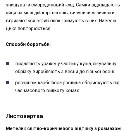
знищувати смородиновий кущ. Самки відкладають
яйця на молодій корі пагонів, вилупилися личинки
вгризаються вглиб гілок і зимують в них. Навесні
цикл повторюється.
Способи боротьби:
видаляють уражену частину куща, лікувальну
обрізку виробляють з весни до пізньої осені;
розчином карбофоса рослина обприскують під
час масового вильоту комах.
Листовертка
Метелик світло-коричневого відтінку з розмахом