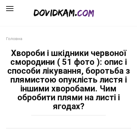
Перейти
до
змісту
Головна
Хвороби і шкідники червоної
смородини ( 51 фото ): опис і
способи лікування, боротьба з
плямистою опуклість листя і
іншими хворобами. Чим
обробити плями на листі і
ягодах?