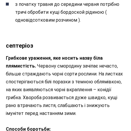
з початку травня до середини червня потрібно
тричі обробити кущі бордоской рідиною (
одновідсотковим розчином ).
септеріоз
Грибкове ураження, яке носить назву біла
плямистість.
Червону смородину зачіпає нечасто,
більше страждають чорні сорти рослини. На листках
спостерігаються білі поразки з темною облямівкою,
на яких виявляються чорні вкраплення – конідії
грибка. Хвороба розвивається дуже швидко, кущі
рано втрачають листя, слабшають і знижують
імунітет перед настанням зими.
Способи боротьби: