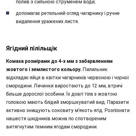
полив з сильною струменем води;
допомагає ретельний огляд чагарнику і ручне
видалення уражених листя.
Ягідний пілільщік
Комаха розмірами до 4-х мм з забарвленням
жовтого і землистого кольору.
Пилильник
відкладає яйця в квітки чагарників червоною і чорної
смородини. Личинки виростають до 12 мм, втричі
більше дорослої особини. Їх довгі тіла з жовтою
головою мають блідий зморшкуватий вид. Паразити
активно знищують соковиту м’якоть ягід. Розпізнати
нашестя шкідників можна по спотвореним
витягнутим темним ягодам смородини.