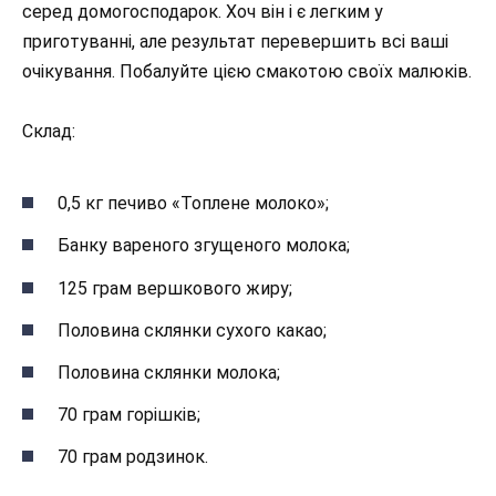
серед домогосподарок. Хоч він і є легким у
приготуванні, але результат перевершить всі ваші
очікування. Побалуйте цією смакотою своїх малюків.
Склад:
0,5 кг печиво «Топлене молоко»;
Банку вареного згущеного молока;
125 грам вершкового жиру;
Половина склянки сухого какао;
Половина склянки молока;
70 грам горішків;
70 грам родзинок.