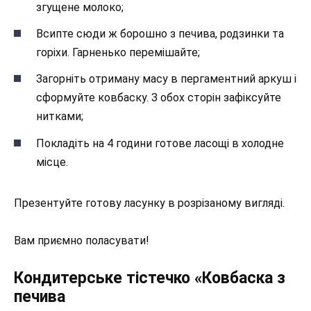
згущене молоко;
Всипте сюди ж борошно з печива, родзинки та
горіхи. Гарненько перемішайте;
Загорніть отриману масу в пергаментний аркуш і
сформуйте ковбаску. З обох сторін зафіксуйте
нитками;
Покладіть на 4 години готове ласощі в холодне
місце.
Презентуйте готову ласунку в розрізаному вигляді.
Вам приємно поласувати!
Кондитерське тістечко «Ковбаска з
печива