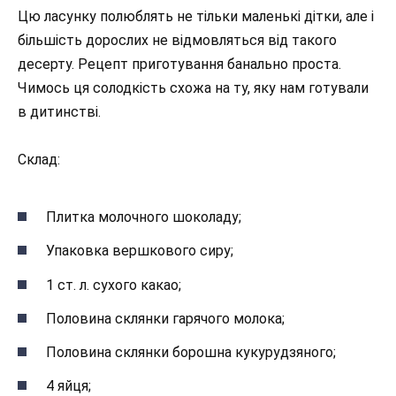
Цю ласунку полюблять не тільки маленькі дітки, але і
більшість дорослих не відмовляться від такого
десерту. Рецепт приготування банально проста.
Чимось ця солодкість схожа на ту, яку нам готували
в дитинстві.
Склад:
Плитка молочного шоколаду;
Упаковка вершкового сиру;
1 ст. л. сухого какао;
Половина склянки гарячого молока;
Половина склянки борошна кукурудзяного;
4 яйця;