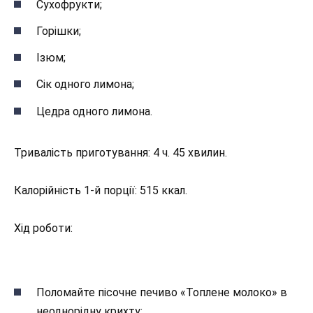
Сухофрукти;
Горішки;
Ізюм;
Сік одного лимона;
Цедра одного лимона.
Тривалість приготування: 4 ч. 45 хвилин.
Калорійність 1-й порції: 515 ккал.
Хід роботи:
Поломайте пісочне печиво «Топлене молоко» в
неоднорідну крихту;