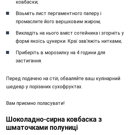
ковбаски;
Візьміть лист пергаментного паперу і
промаслите його вершковим жиром;
Викладіть на нього вміст сотейника і згорніть у
формі якоїсь цукерки. Краї зав’яжіть нитками;
Приберіть в морозилку на 4 години для
застигання.
Перед подачею на стіл, обваляйте ваш кулінарний
шедевр у порізаних сухофруктах.
Вам приємно поласувати!
Шоколадно-сирна ковбаска з
шматочками полуниці