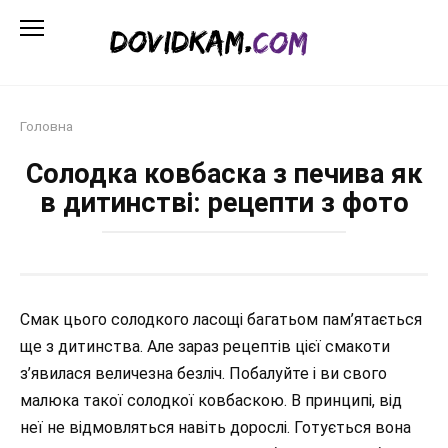
Перейти
до
змісту
Головна
Солодка ковбаска з печива як
в дитинстві: рецепти з фото
Смак цього солодкого ласощі багатьом пам’ятається
ще з дитинства. Але зараз рецептів цієї смакоти
з’явилася величезна безліч. Побалуйте і ви свого
малюка такої солодкої ковбаскою. В принципі, від
неї не відмовляться навіть дорослі. Готується вона