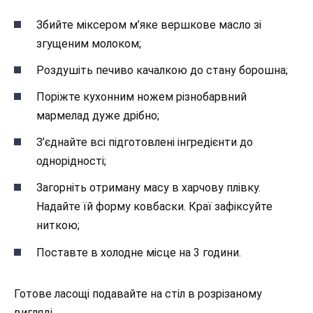
Збийте міксером м’яке вершкове масло зі
згущеним молоком;
Роздушіть печиво качалкою до стану борошна;
Поріжте кухонним ножем різнобарвний
мармелад дуже дрібно;
З’єднайте всі підготовлені інгредієнти до
однорідності;
Загорніть отриману масу в харчову плівку.
Надайте їй форму ковбаски. Краї зафіксуйте
ниткою;
Поставте в холодне місце на 3 години.
Готове ласощі подавайте на стіл в розрізаному
вигляді.