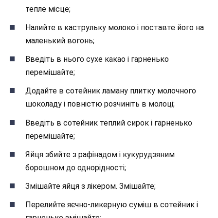
тепле місце;
Налийте в каструльку молоко і поставте його на
маленький вогонь;
Введіть в нього сухе какао і гарненько
перемішайте;
Додайте в сотейник ламану плитку молочного
шоколаду і повністю розчиніть в молоці;
Введіть в сотейник теплий сирок і гарненько
перемішайте;
Яйця збийте з рафінадом і кукурудзяним
борошном до однорідності;
Змішайте яйця з лікером. Змішайте;
Перелийте яєчно-ликерную суміш в сотейник і
гарненько змішайте;